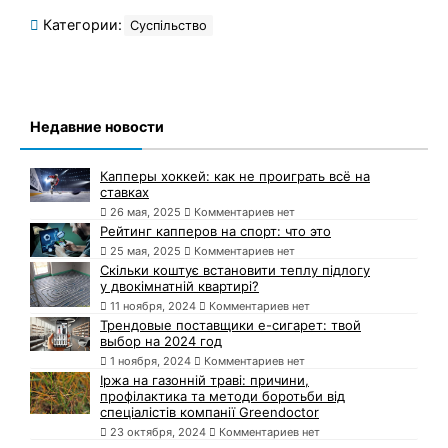
Категории:
Суспільство
Недавние новости
Капперы хоккей: как не проиграть всё на
ставках
26 мая, 2025
Комментариев нет
Рейтинг капперов на спорт: что это
25 мая, 2025
Комментариев нет
Скільки коштує встановити теплу підлогу
у двокімнатній квартирі?
11 ноября, 2024
Комментариев нет
Трендовые поставщики e-сигарет: твой
выбор на 2024 год
1 ноября, 2024
Комментариев нет
Іржа на газонній траві: причини,
профілактика та методи боротьби від
спеціалістів компанії Greendoctor
23 октября, 2024
Комментариев нет