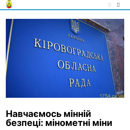
Skip
to
content
Навчаємось мінній
безпеці: мінометні міни