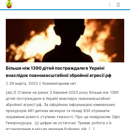
Skip
to
content
Більше ніж 1390 дітей постраждали в Україні
внаслідок повномасштабної збройної агресії рф
29 марта, 2023
Комментариев нет
[ad_1] Станом на ранок 3 березня 2023 року більше ніж 1390
дітей постраждали в Україні внаслідок повномасштабної
збройної агресії рф. За офіційною інформацією ювенальних
прокурорів 461 дитина загинула та понад 930 отримали
поранення різного ступеню тяжкості. Про це повідомляє Офіс
Генпрокурора. Ці цифри не остаточні. Триває робота з їх
встановлення в місцях ведення бойових дій, […]