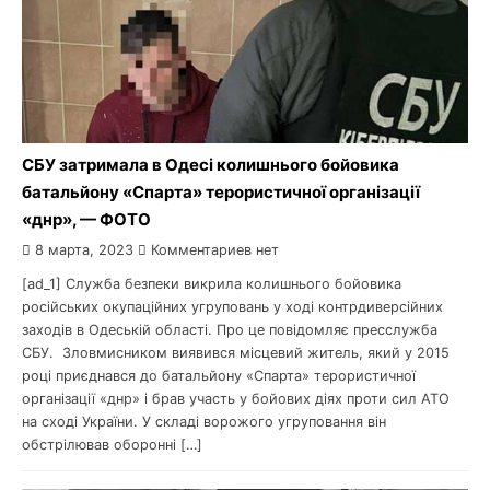
СБУ затримала в Одесі колишнього бойовика
батальйону «Спарта» терористичної організації
«днр», — ФОТО
8 марта, 2023
Комментариев нет
[ad_1] Служба безпеки викрила колишнього бойовика
російських окупаційних угруповань у ході контрдиверсійних
заходів в Одеській області. Про це повідомляє пресслужба
СБУ. Зловмисником виявився місцевий житель, який у 2015
році приєднався до батальйону «Спарта» терористичної
організації «днр» і брав участь у бойових діях проти сил АТО
на сході України. У складі ворожого угруповання він
обстрілював оборонні […]