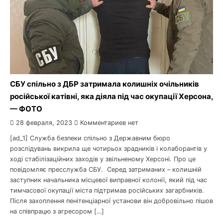
СБУ спільно з ДБР затримала колишніх очільників
російської катівні, яка діяла під час окупації Херсона,
— ФОТО
28 февраля, 2023
Комментариев нет
[ad_1] Служба безпеки спільно з Державним бюро
розслідувань викрила ще чотирьох зрадників і колаборантів у
ході стабілізаційних заходів у звільненому Херсоні. Про це
повідомляє пресслужба СБУ. Серед затриманих – колишній
заступник начальника місцевої виправної колонії, який під час
тимчасової окупації міста підтримав російських загарбників.
Після захоплення пенітенціарної установи він добровільно пішов
на співпрацю з агресором […]