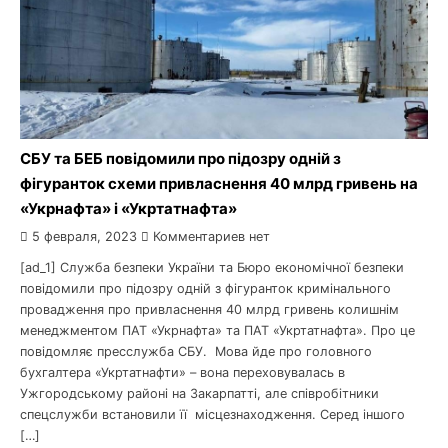
СБУ та БЕБ повідомили про підозру одній з
фігуранток схеми привласнення 40 млрд гривень на
«Укрнафта» і «Укртатнафта»
5 февраля, 2023
Комментариев нет
[ad_1] Служба безпеки України та Бюро економічної безпеки
повідомили про підозру одній з фігуранток кримінального
провадження про привласнення 40 млрд гривень колишнім
менеджментом ПАТ «Укрнафта» та ПАТ «Укртатнафта». Про це
повідомляє пресслужба СБУ. Мова йде про головного
бухгалтера «Укртатнафти» – вона переховувалась в
Ужгородському районі на Закарпатті, але співробітники
спецслужби встановили її місцезнаходження. Серед іншого
[…]