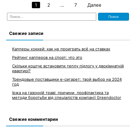
1
2
…
7
Далее
Пагинация
Найти:
записей
Свежие записи
Капперы хоккей: как не проиграть всё на ставках
Рейтинг капперов на спорт: что это
Скільки коштує встановити теплу підлогу у двокімнатній
квартирі?
Трендовые поставщики e-сигарет: твой выбор на 2024
год
Іржа на газонній траві: причини, профілактика та
методи боротьби від спеціалістів компанії Greendoctor
Свежие комментарии