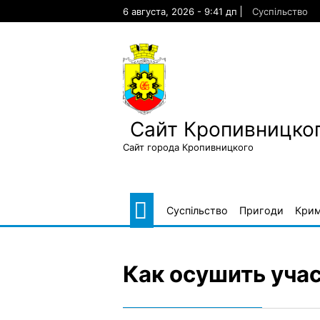
Skip
6 августа, 2026 - 9:41 дп
Суспільство
to
content
Сайт Кропивницког
Сайт города Кропивницкого
Суспільство
Пригоди
Крим
Как осушить уча