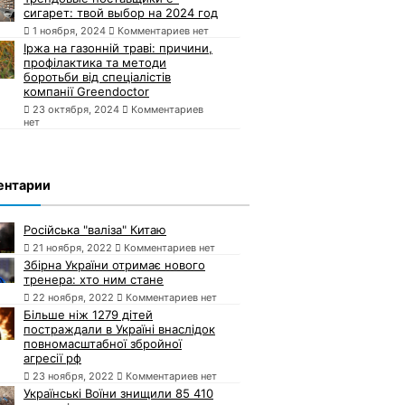
сигарет: твой выбор на 2024 год
1 ноября, 2024
Комментариев нет
Іржа на газонній траві: причини,
профілактика та методи
боротьби від спеціалістів
компанії Greendoctor
23 октября, 2024
Комментариев
нет
ентарии
Російська "валіза" Китаю
21 ноября, 2022
Комментариев нет
Збірна України отримає нового
тренера: хто ним стане
22 ноября, 2022
Комментариев нет
Більше ніж 1279 дітей
постраждали в Україні внаслідок
повномасштабної збройної
агресії рф
23 ноября, 2022
Комментариев нет
Українські Воїни знищили 85 410