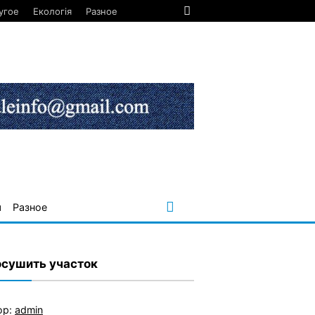
угое
Екологія
Разное
я
Разное
осушить участок
ор:
admin