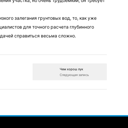
ния участка, но очень трудоемкий, он требует
изкого залегания грунтовых вод, то, как уже
циалистов для точного расчета глубинного
адачей справиться весьма сложно.
Чем хорош лук
Следующая запись