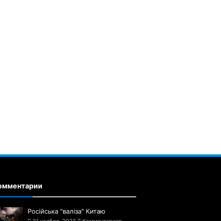
омментарии
Російська "валіза" Китаю
21 ноября, 2022
Комментариев