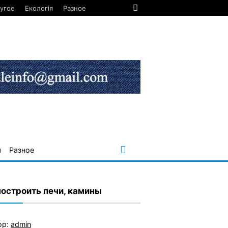
угое
Екологія
Разное
я
Разное
построить печи, камины
ор:
admin