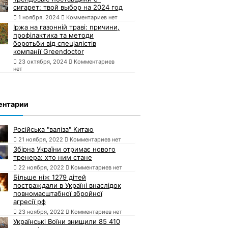
сигарет: твой выбор на 2024 год
1 ноября, 2024
Комментариев нет
Іржа на газонній траві: причини,
профілактика та методи
боротьби від спеціалістів
компанії Greendoctor
23 октября, 2024
Комментариев
нет
ентарии
Російська "валіза" Китаю
21 ноября, 2022
Комментариев нет
Збірна України отримає нового
тренера: хто ним стане
22 ноября, 2022
Комментариев нет
Більше ніж 1279 дітей
постраждали в Україні внаслідок
повномасштабної збройної
агресії рф
23 ноября, 2022
Комментариев нет
Українські Воїни знищили 85 410