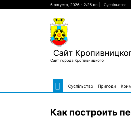
Skip
6 августа, 2026 - 2:26 пп
Суспільство
to
content
Сайт Кропивницког
Сайт города Кропивницкого
Суспільство
Пригоди
Крим
Как построить п