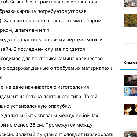
е обойтись без строительного уровня для
брезки кирпича потребуется угловая
). Запаситесь также стандартным набором
ком, шпателем и т.п.
 следует запастись готовыми чертежами или
зайн. В последнем случае придется
ходимое для постройки камина количество
Комм
чно содержат данные о требуемых материалах и
х.
е, на даче начинается с изготовления
дамент из бетона ленточного типа. Такой
ьно установленную опалубку.
не должны быть связаны между собой. Их
ной не менее 25 см. Промежуток между
еском. Залитый фундамент следует изолировать