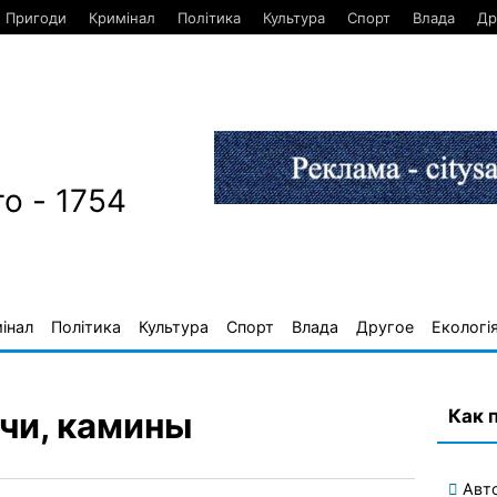
Пригоди
Кримінал
Політика
Культура
Спорт
Влада
Др
о - 1754
інал
Політика
Культура
Спорт
Влада
Другое
Екологі
Как 
ечи, камины
Авт