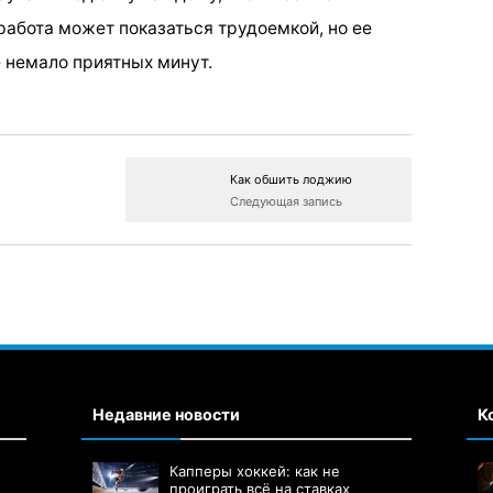
работа может показаться трудоемкой, но ее
 немало приятных минут.
Как обшить лоджию
Следующая запись
Недавние новости
К
Капперы хоккей: как не
проиграть всё на ставках