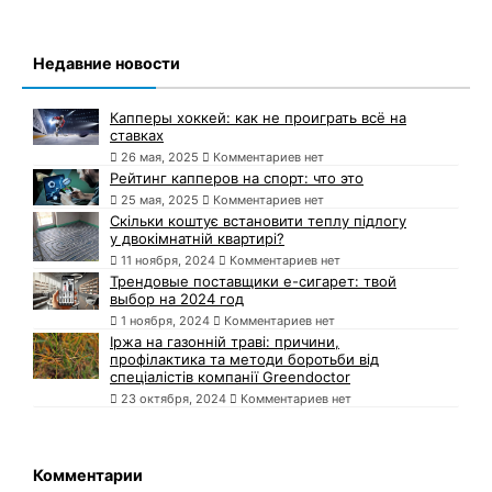
Недавние новости
Капперы хоккей: как не проиграть всё на
ставках
26 мая, 2025
Комментариев нет
Рейтинг капперов на спорт: что это
25 мая, 2025
Комментариев нет
Скільки коштує встановити теплу підлогу
у двокімнатній квартирі?
11 ноября, 2024
Комментариев нет
Трендовые поставщики e-сигарет: твой
выбор на 2024 год
1 ноября, 2024
Комментариев нет
Іржа на газонній траві: причини,
профілактика та методи боротьби від
спеціалістів компанії Greendoctor
23 октября, 2024
Комментариев нет
Комментарии