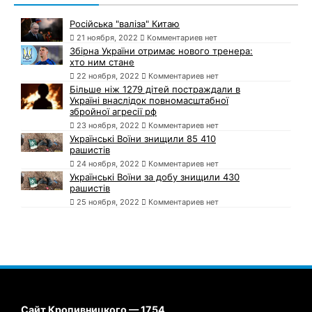
Російська "валіза" Китаю
21 ноября, 2022
Комментариев нет
Збірна України отримає нового тренера:
хто ним стане
22 ноября, 2022
Комментариев нет
Більше ніж 1279 дітей постраждали в
Україні внаслідок повномасштабної
збройної агресії рф
23 ноября, 2022
Комментариев нет
Українські Воїни знищили 85 410
рашистів
24 ноября, 2022
Комментариев нет
Українські Воїни за добу знищили 430
рашистів
25 ноября, 2022
Комментариев нет
Сайт Кропивницкого — 1754