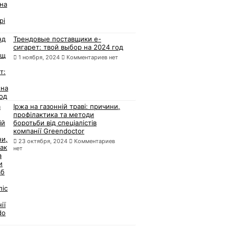
Трендовые поставщики e-
сигарет: твой выбор на 2024 год
1 ноября, 2024
Комментариев нет
Іржа на газонній траві: причини,
профілактика та методи
боротьби від спеціалістів
компанії Greendoctor
23 октября, 2024
Комментариев
нет