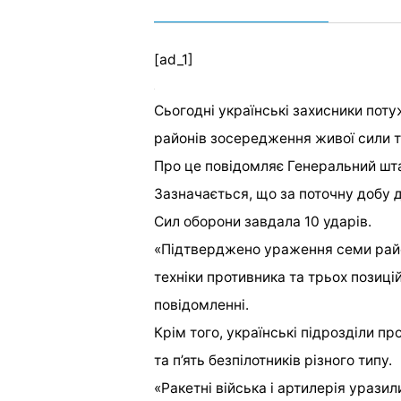
[ad_1]
Сьогодні українські захисники пот
районів зосередження живої сили та
Про це повідомляє Генеральний шта
Зазначається, що за поточну добу 
Сил оборони завдала 10 ударів.
«Підтверджено ураження семи район
техніки противника та трьох позиці
повідомленні.
Крім того, українські підрозділи п
та п’ять безпілотників різного типу.
«Ракетні війська і артилерія уразил