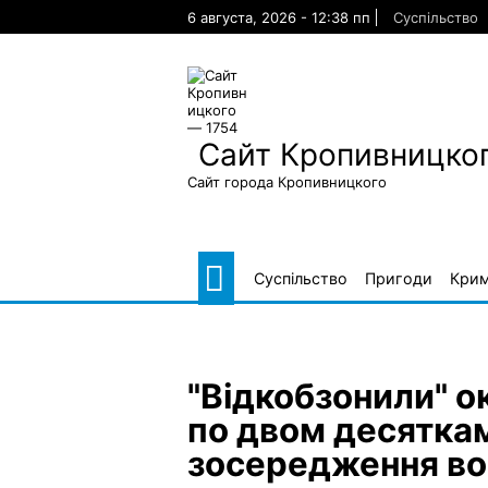
Skip
6 августа, 2026 - 12:38 пп
Суспільство
to
content
Сайт Кропивницког
Сайт города Кропивницкого
Суспільство
Пригоди
Крим
"Відкобзонили" о
по двом десятка
зосередження во