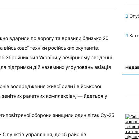
Опу
Кате
ужно вдарили по ворогу та вразили близько 20
 військової техніки російських окупантів.
б Збройних сил України у вечірньому зведенні.
для підтримки дій наземних угруповань авіація
Недав
ів зосередження живої сили і військової
й зенітних ракетних комплексів», — йдеться у
ротиповітряної оборони знищили один літак Су-25
и 5 пунктів управління, до 15 районів