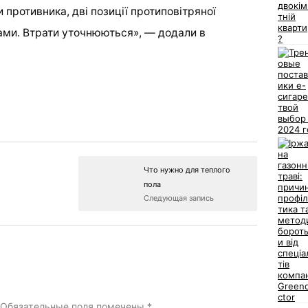
 противника, дві позиції протиповітряної
ами. Втрати уточнюються», — додали в
Что нужно для теплого
пола
Следующая запись
Обязательные поля помечены
*