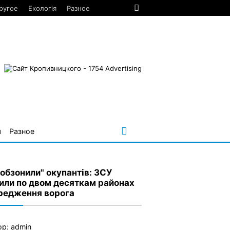
ругое
Екологія
Разное
я
Разное
кобзонили" окупантів: ЗСУ
или по двом десяткам районах
редження ворога
ор:
admin