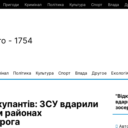
Пригоди
Кримінал
Політика
Культура
Спорт
Влада
Д
о - 1754
інал
Політика
Культура
Спорт
Влада
Другое
Екологі
"Від
купантів: ЗСУ вдарили
вдар
зосе
м районах
рога
Авт