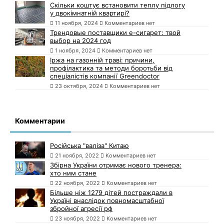
Скільки коштує встановити теплу підлогу
у двокімнатній квартирі?
11 ноября, 2024
Комментариев нет
Трендовые поставщики e-сигарет: твой
выбор на 2024 год
1 ноября, 2024
Комментариев нет
Іржа на газонній траві: причини,
профілактика та методи боротьби від
спеціалістів компанії Greendoctor
23 октября, 2024
Комментариев нет
Комментарии
Російська "валіза" Китаю
21 ноября, 2022
Комментариев нет
Збірна України отримає нового тренера:
хто ним стане
22 ноября, 2022
Комментариев нет
Більше ніж 1279 дітей постраждали в
Україні внаслідок повномасштабної
збройної агресії рф
23 ноября, 2022
Комментариев нет