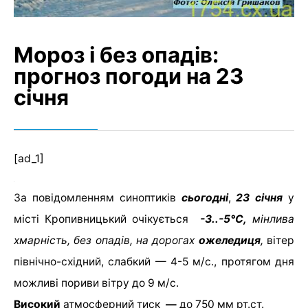
Мороз і без опадів:
прогноз погоди на 23
січня
[ad_1]
За повідомленням синоптиків
сьогодні
,
23 січня
у
місті Кропивницький очікується
-3..-5°C
,
мінлива
хмарність, без опадів, на дорогах
ожеледиця
,
вітер
північно-східний, слабкий — 4-5 м/с., протягом дня
можливі пориви вітру до 9 м/с.
Високий
атмосферний тиск
—
до 750 мм рт.ст.