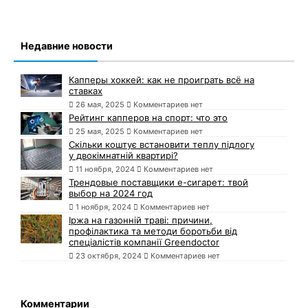
Недавние новости
Капперы хоккей: как не проиграть всё на
ставках
26 мая, 2025
Комментариев нет
Рейтинг капперов на спорт: что это
25 мая, 2025
Комментариев нет
Скільки коштує встановити теплу підлогу
у двокімнатній квартирі?
11 ноября, 2024
Комментариев нет
Трендовые поставщики e-сигарет: твой
выбор на 2024 год
1 ноября, 2024
Комментариев нет
Іржа на газонній траві: причини,
профілактика та методи боротьби від
спеціалістів компанії Greendoctor
23 октября, 2024
Комментариев нет
Комментарии