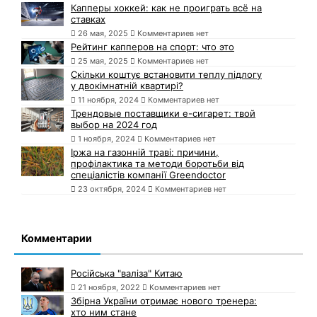
Капперы хоккей: как не проиграть всё на
ставках
26 мая, 2025
Комментариев нет
Рейтинг капперов на спорт: что это
25 мая, 2025
Комментариев нет
Скільки коштує встановити теплу підлогу
у двокімнатній квартирі?
11 ноября, 2024
Комментариев нет
Трендовые поставщики e-сигарет: твой
выбор на 2024 год
1 ноября, 2024
Комментариев нет
Іржа на газонній траві: причини,
профілактика та методи боротьби від
спеціалістів компанії Greendoctor
23 октября, 2024
Комментариев нет
Комментарии
Російська "валіза" Китаю
21 ноября, 2022
Комментариев нет
Збірна України отримає нового тренера:
хто ним стане