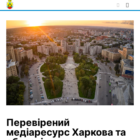
Skip
to
content
Перевірений
медіаресурс Харкова та