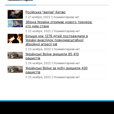
Російська "валіза" Китаю
21 ноября, 2022
Комментариев нет
Збірна України отримає нового тренера:
хто ним стане
22 ноября, 2022
Комментариев нет
Більше ніж 1279 дітей постраждали в
Україні внаслідок повномасштабної
збройної агресії рф
23 ноября, 2022
Комментариев нет
Українські Воїни знищили 85 410
рашистів
24 ноября, 2022
Комментариев нет
Українські Воїни за добу знищили 430
рашистів
25 ноября, 2022
Комментариев нет