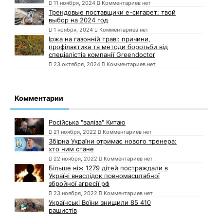
11 ноября, 2024
Комментариев нет
Трендовые поставщики e-сигарет: твой
выбор на 2024 год
1 ноября, 2024
Комментариев нет
Іржа на газонній траві: причини,
профілактика та методи боротьби від
спеціалістів компанії Greendoctor
23 октября, 2024
Комментариев нет
Комментарии
Російська "валіза" Китаю
21 ноября, 2022
Комментариев нет
Збірна України отримає нового тренера:
хто ним стане
22 ноября, 2022
Комментариев нет
Більше ніж 1279 дітей постраждали в
Україні внаслідок повномасштабної
збройної агресії рф
23 ноября, 2022
Комментариев нет
Українські Воїни знищили 85 410
рашистів