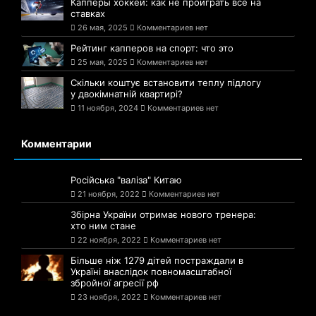
Капперы хоккей: как не проиграть всё на
ставках
26 мая, 2025
Комментариев нет
Рейтинг капперов на спорт: что это
25 мая, 2025
Комментариев нет
Скільки коштує встановити теплу підлогу
у двокімнатній квартирі?
11 ноября, 2024
Комментариев нет
Комментарии
Російська "валіза" Китаю
21 ноября, 2022
Комментариев нет
Збірна України отримає нового тренера:
хто ним стане
22 ноября, 2022
Комментариев нет
Більше ніж 1279 дітей постраждали в
Україні внаслідок повномасштабної
збройної агресії рф
23 ноября, 2022
Комментариев нет