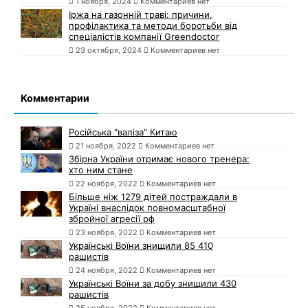
1 ноября, 2024
Комментариев нет
Іржа на газонній траві: причини,
профілактика та методи боротьби від
спеціалістів компанії Greendoctor
23 октября, 2024
Комментариев нет
Комментарии
Російська "валіза" Китаю
21 ноября, 2022
Комментариев нет
Збірна України отримає нового тренера:
хто ним стане
22 ноября, 2022
Комментариев нет
Більше ніж 1279 дітей постраждали в
Україні внаслідок повномасштабної
збройної агресії рф
23 ноября, 2022
Комментариев нет
Українські Воїни знищили 85 410
рашистів
24 ноября, 2022
Комментариев нет
Українські Воїни за добу знищили 430
рашистів
25 ноября, 2022
Комментариев нет