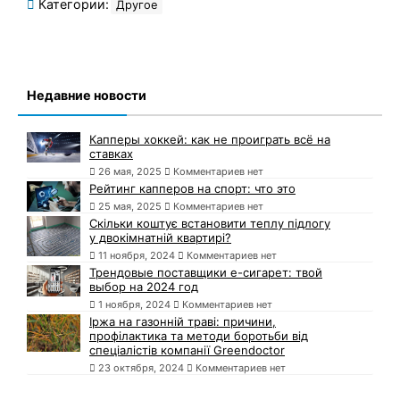
Категории:
Другое
Недавние новости
Капперы хоккей: как не проиграть всё на
ставках
26 мая, 2025
Комментариев нет
Рейтинг капперов на спорт: что это
25 мая, 2025
Комментариев нет
Скільки коштує встановити теплу підлогу
у двокімнатній квартирі?
11 ноября, 2024
Комментариев нет
Трендовые поставщики e-сигарет: твой
выбор на 2024 год
1 ноября, 2024
Комментариев нет
Іржа на газонній траві: причини,
профілактика та методи боротьби від
спеціалістів компанії Greendoctor
23 октября, 2024
Комментариев нет