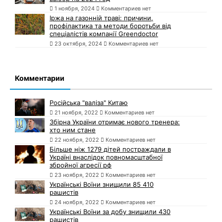
1 ноября, 2024
Комментариев нет
Іржа на газонній траві: причини,
профілактика та методи боротьби від
спеціалістів компанії Greendoctor
23 октября, 2024
Комментариев нет
Комментарии
Російська "валіза" Китаю
21 ноября, 2022
Комментариев нет
Збірна України отримає нового тренера:
хто ним стане
22 ноября, 2022
Комментариев нет
Більше ніж 1279 дітей постраждали в
Україні внаслідок повномасштабної
збройної агресії рф
23 ноября, 2022
Комментариев нет
Українські Воїни знищили 85 410
рашистів
24 ноября, 2022
Комментариев нет
Українські Воїни за добу знищили 430
рашистів