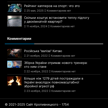
Рейтинг капперов на спорт: что это
25 мая, 2025
Комментариев нет
Скільки коштує встановити теплу підлогу
у двокімнатній квартирі?
11 ноября, 2024
Комментариев нет
Комментарии
Російська "валіза" Китаю
21 ноября, 2022
Комментариев нет
Збірна України отримає нового тренера:
хто ним стане
22 ноября, 2022
Комментариев нет
Більше ніж 1279 дітей постраждали в
Україні внаслідок повномасштабної
збройної агресії рф
23 ноября, 2022
Комментариев нет
© 2021-2025 Сайт Кропивницкого - 1754