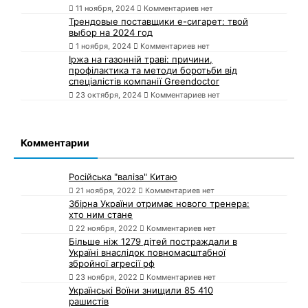
11 ноября, 2024
Комментариев нет
Трендовые поставщики e-сигарет: твой
выбор на 2024 год
1 ноября, 2024
Комментариев нет
Іржа на газонній траві: причини,
профілактика та методи боротьби від
спеціалістів компанії Greendoctor
23 октября, 2024
Комментариев нет
Комментарии
Російська "валіза" Китаю
21 ноября, 2022
Комментариев нет
Збірна України отримає нового тренера:
хто ним стане
22 ноября, 2022
Комментариев нет
Більше ніж 1279 дітей постраждали в
Україні внаслідок повномасштабної
збройної агресії рф
23 ноября, 2022
Комментариев нет
Українські Воїни знищили 85 410
рашистів