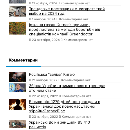
11 ноября, 2024
Комментариев нет
Трендовые поставщики e-сигарет: твой
выбор на 2024 год
1 ноября, 2024
Комментариев нет
Іржа на газонній траві: причини,
профілактика та методи боротьби від
спеціалістів компанії Greendoctor
23 октября, 2024
Комментариев нет
Комментарии
Російська "валіза" Китаю
21 ноября, 2022
Комментариев нет
Збірна України отримає нового тренера:
хто ним стане
22 ноября, 2022
Комментариев нет
Більше ніж 1279 дітей постраждали в
Україні внаслідок повномасштабної
збройної агресії рф
23 ноября, 2022
Комментариев нет
Українські Воїни знищили 85 410
рашистів