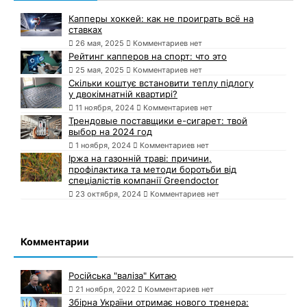
Капперы хоккей: как не проиграть всё на
ставках
26 мая, 2025
Комментариев нет
Рейтинг капперов на спорт: что это
25 мая, 2025
Комментариев нет
Скільки коштує встановити теплу підлогу
у двокімнатній квартирі?
11 ноября, 2024
Комментариев нет
Трендовые поставщики e-сигарет: твой
выбор на 2024 год
1 ноября, 2024
Комментариев нет
Іржа на газонній траві: причини,
профілактика та методи боротьби від
спеціалістів компанії Greendoctor
23 октября, 2024
Комментариев нет
Комментарии
Російська "валіза" Китаю
21 ноября, 2022
Комментариев нет
Збірна України отримає нового тренера: