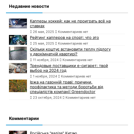
Недавние новости
Капперы хоккей: как не проиграть всё на
ставках
26 мая, 2025
Комментариев нет
Рейтинг капперов на спорт: что это
25 мая, 2025
Комментариев нет
Скільки коштує встановити теплу підлогу
у двокімнатній квартирі?
11 ноября, 2024
Комментариев нет
Трендовые поставщики e-сигарет: твой
выбор на 2024 год
1 ноября, 2024
Комментариев нет
Іржа на газонній траві: причини,
профілактика та методи боротьби від
спеціалістів компанії Greendoctor
23 октября, 2024
Комментариев нет
Комментарии
Російська "валіза" Китаю