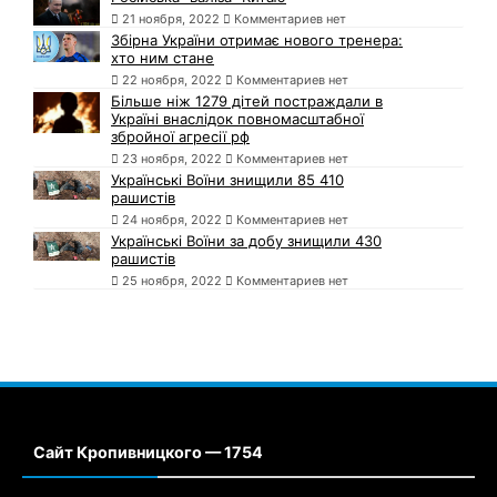
21 ноября, 2022
Комментариев нет
Збірна України отримає нового тренера:
хто ним стане
22 ноября, 2022
Комментариев нет
Більше ніж 1279 дітей постраждали в
Україні внаслідок повномасштабної
збройної агресії рф
23 ноября, 2022
Комментариев нет
Українські Воїни знищили 85 410
рашистів
24 ноября, 2022
Комментариев нет
Українські Воїни за добу знищили 430
рашистів
25 ноября, 2022
Комментариев нет
Сайт Кропивницкого — 1754