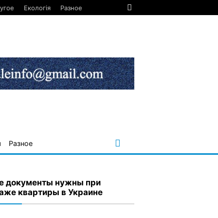
угое
Екологія
Разное
я
Разное
е документы нужны при
аже квартиры в Украине