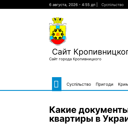
Skip
6 августа, 2026 - 4:55 дп
Суспільство
to
content
Сайт Кропивницког
Сайт города Кропивницкого
Суспільство
Пригоди
Крим
Какие документ
квартиры в Укра