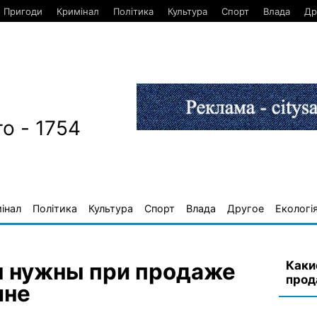
Пригоди
Кримінал
Політика
Культура
Спорт
Влада
Др
о - 1754
інал
Політика
Культура
Спорт
Влада
Другое
Екологі
Каки
ы нужны при продаже
прод
ине