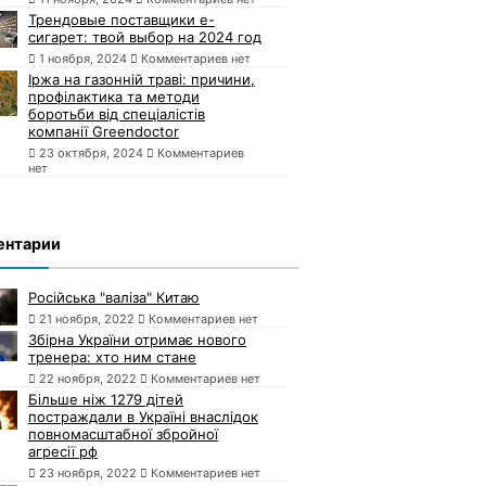
Трендовые поставщики e-
сигарет: твой выбор на 2024 год
1 ноября, 2024
Комментариев нет
Іржа на газонній траві: причини,
профілактика та методи
боротьби від спеціалістів
компанії Greendoctor
23 октября, 2024
Комментариев
нет
ентарии
Російська "валіза" Китаю
21 ноября, 2022
Комментариев нет
Збірна України отримає нового
тренера: хто ним стане
22 ноября, 2022
Комментариев нет
Більше ніж 1279 дітей
постраждали в Україні внаслідок
повномасштабної збройної
агресії рф
23 ноября, 2022
Комментариев нет