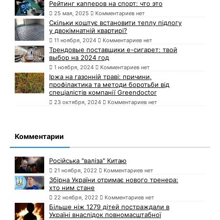
Рейтинг капперов на спорт: что это
25 мая, 2025
Комментариев нет
Скільки коштує встановити теплу підлогу
у двокімнатній квартирі?
11 ноября, 2024
Комментариев нет
Трендовые поставщики e-сигарет: твой
выбор на 2024 год
1 ноября, 2024
Комментариев нет
Іржа на газонній траві: причини,
профілактика та методи боротьби від
спеціалістів компанії Greendoctor
23 октября, 2024
Комментариев нет
Комментарии
Російська "валіза" Китаю
21 ноября, 2022
Комментариев нет
Збірна України отримає нового тренера:
хто ним стане
22 ноября, 2022
Комментариев нет
Більше ніж 1279 дітей постраждали в
Україні внаслідок повномасштабної