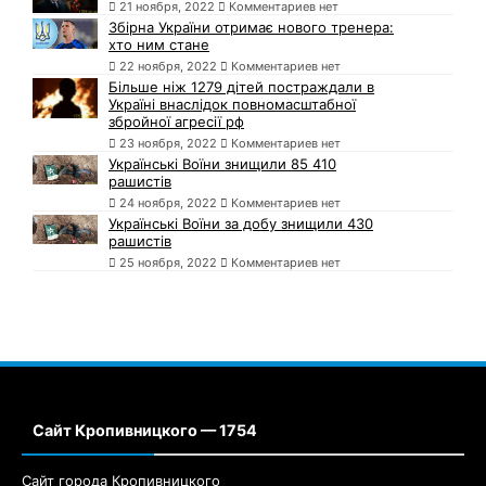
21 ноября, 2022
Комментариев нет
Збірна України отримає нового тренера:
хто ним стане
22 ноября, 2022
Комментариев нет
Більше ніж 1279 дітей постраждали в
Україні внаслідок повномасштабної
збройної агресії рф
23 ноября, 2022
Комментариев нет
Українські Воїни знищили 85 410
рашистів
24 ноября, 2022
Комментариев нет
Українські Воїни за добу знищили 430
рашистів
25 ноября, 2022
Комментариев нет
Сайт Кропивницкого — 1754
Сайт города Кропивницкого