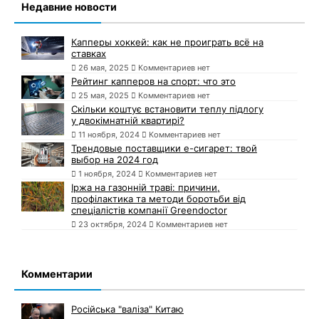
Недавние новости
Капперы хоккей: как не проиграть всё на
ставках
26 мая, 2025
Комментариев нет
Рейтинг капперов на спорт: что это
25 мая, 2025
Комментариев нет
Скільки коштує встановити теплу підлогу
у двокімнатній квартирі?
11 ноября, 2024
Комментариев нет
Трендовые поставщики e-сигарет: твой
выбор на 2024 год
1 ноября, 2024
Комментариев нет
Іржа на газонній траві: причини,
профілактика та методи боротьби від
спеціалістів компанії Greendoctor
23 октября, 2024
Комментариев нет
Комментарии
Російська "валіза" Китаю