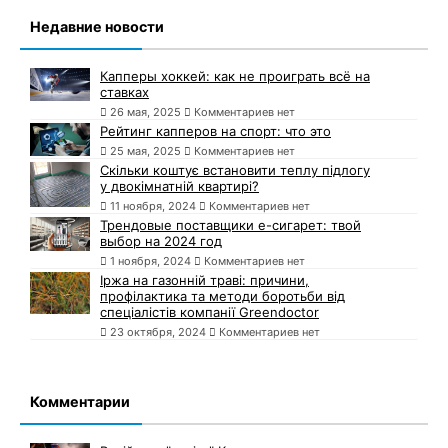
Недавние новости
Капперы хоккей: как не проиграть всё на
ставках
26 мая, 2025
Комментариев нет
Рейтинг капперов на спорт: что это
25 мая, 2025
Комментариев нет
Скільки коштує встановити теплу підлогу
у двокімнатній квартирі?
11 ноября, 2024
Комментариев нет
Трендовые поставщики e-сигарет: твой
выбор на 2024 год
1 ноября, 2024
Комментариев нет
Іржа на газонній траві: причини,
профілактика та методи боротьби від
спеціалістів компанії Greendoctor
23 октября, 2024
Комментариев нет
Комментарии