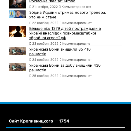
Російська "валіза" Китаю
21 ноября, 2022
Комментариев нет
Збірна України отримає нового тренера:
хто ним стане
22 ноября, 2022
Комментариев нет
Більше ніж 1279 дітей постраждали в
Україні внаслідок повномасштабної
збройної агресії рф
23 ноября, 2022
Комментариев нет
Українські Воїни знищили 85 410
рашистів
24 ноября, 2022
Комментариев нет
Українські Воїни за добу знищили 430
рашистів
25 ноября, 2022
Комментариев нет
Сайт Кропивницкого — 1754