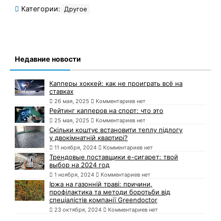
Категории:
Другое
Недавние новости
Капперы хоккей: как не проиграть всё на
ставках
26 мая, 2025
Комментариев нет
Рейтинг капперов на спорт: что это
25 мая, 2025
Комментариев нет
Скільки коштує встановити теплу підлогу
у двокімнатній квартирі?
11 ноября, 2024
Комментариев нет
Трендовые поставщики e-сигарет: твой
выбор на 2024 год
1 ноября, 2024
Комментариев нет
Іржа на газонній траві: причини,
профілактика та методи боротьби від
спеціалістів компанії Greendoctor
23 октября, 2024
Комментариев нет