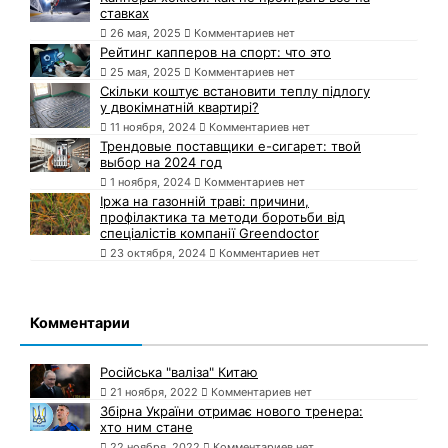
ставках
26 мая, 2025
Комментариев нет
Рейтинг капперов на спорт: что это
25 мая, 2025
Комментариев нет
Скільки коштує встановити теплу підлогу
у двокімнатній квартирі?
11 ноября, 2024
Комментариев нет
Трендовые поставщики e-сигарет: твой
выбор на 2024 год
1 ноября, 2024
Комментариев нет
Іржа на газонній траві: причини,
профілактика та методи боротьби від
спеціалістів компанії Greendoctor
23 октября, 2024
Комментариев нет
Комментарии
Російська "валіза" Китаю
21 ноября, 2022
Комментариев нет
Збірна України отримає нового тренера:
хто ним стане
22 ноября, 2022
Комментариев нет