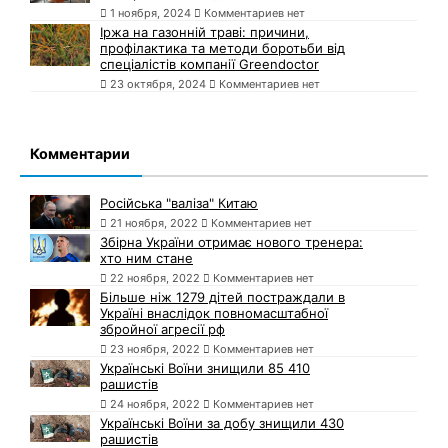
1 ноября, 2024
Комментариев нет
Іржа на газонній траві: причини,
профілактика та методи боротьби від
спеціалістів компанії Greendoctor
23 октября, 2024
Комментариев нет
Комментарии
Російська "валіза" Китаю
21 ноября, 2022
Комментариев нет
Збірна України отримає нового тренера:
хто ним стане
22 ноября, 2022
Комментариев нет
Більше ніж 1279 дітей постраждали в
Україні внаслідок повномасштабної
збройної агресії рф
23 ноября, 2022
Комментариев нет
Українські Воїни знищили 85 410
рашистів
24 ноября, 2022
Комментариев нет
Українські Воїни за добу знищили 430
рашистів