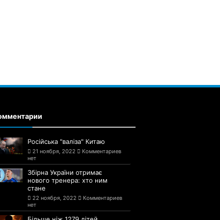
омментарии
Російська "валіза" Китаю
21 ноября, 2022
Комментариев
нет
Збірна України отримає
нового тренера: хто ним
стане
22 ноября, 2022
Комментариев
нет
Більше ніж 1279 дітей