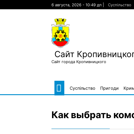
Skip
6 августа, 2026 - 10:49 дп
Суспільство
to
content
Сайт Кропивницког
Сайт города Кропивницкого
Суспільство
Пригоди
Крим
Как выбрать ком