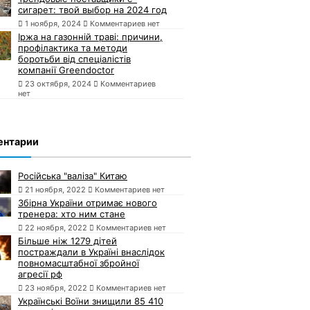
сигарет: твой выбор на 2024 год
1 ноября, 2024
Комментариев нет
Іржа на газонній траві: причини,
профілактика та методи
боротьби від спеціалістів
компанії Greendoctor
23 октября, 2024
Комментариев
нет
ентарии
Російська "валіза" Китаю
21 ноября, 2022
Комментариев нет
Збірна України отримає нового
тренера: хто ним стане
22 ноября, 2022
Комментариев нет
Більше ніж 1279 дітей
постраждали в Україні внаслідок
повномасштабної збройної
агресії рф
23 ноября, 2022
Комментариев нет
Українські Воїни знищили 85 410