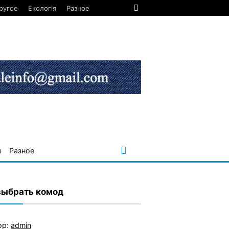
ругое
Екологія
Разное
я
Разное
выбрать комод
ор:
admin