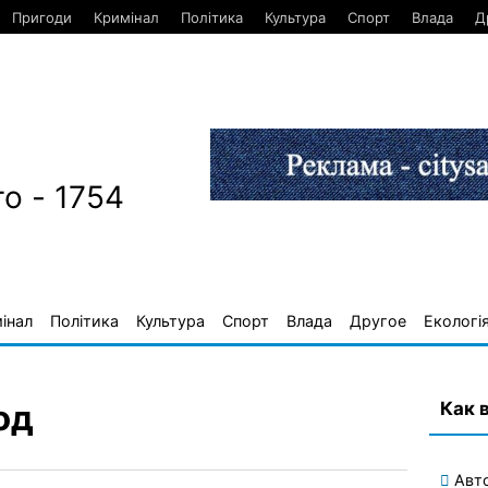
Пригоди
Кримінал
Політика
Культура
Спорт
Влада
Д
о - 1754
інал
Політика
Культура
Спорт
Влада
Другое
Екологі
Как 
од
Авт