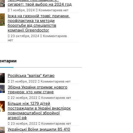
сигарет: твой выбор на 2024 год
1 ноября, 2024
Комментариев нет
Іржа на газонній траві: причини,
профілактика та методи
боротьби від спеціалістів
компанії Greendoctor
23 октября, 2024
Комментариев
нет
ентарии
Російська "валіза" Китаю
21 ноября, 2022
Комментариев нет
Збірна України отримає нового
тренера: хто ним стане
22 ноября, 2022
Комментариев нет
Більше ніж 1279 дітей
постраждали в Україні внаслідок
повномасштабної збройної
агресії рф
23 ноября, 2022
Комментариев нет
Українські Воїни знищили 85 410