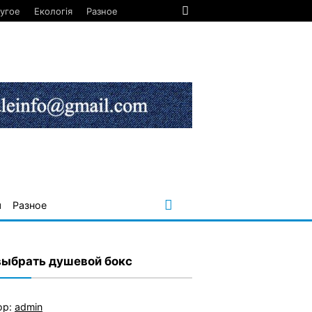
угое
Екологія
Разное
я
Разное
выбрать душевой бокс
ор:
admin