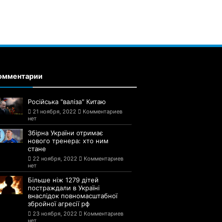
омментарии
Російська "валіза" Китаю
21 ноября, 2022
Комментариев
нет
Збірна України отримає
нового тренера: хто ним
стане
22 ноября, 2022
Комментариев
нет
Більше ніж 1279 дітей
постраждали в Україні
внаслідок повномасштабної
збройної агресії рф
23 ноября, 2022
Комментариев
нет