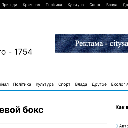
Пригоди
Кримінал
Політика
Культура
Спорт
Влада
Др
о - 1754
інал
Політика
Культура
Спорт
Влада
Другое
Екологі
Как 
евой бокс
Авт