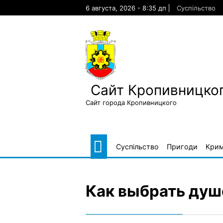
Skip
6 августа, 2026 - 8:35 дп
Суспільство
to
content
Сайт Кропивницког
Сайт города Кропивницкого
Суспільство
Пригоди
Крим
Как выбрать душ