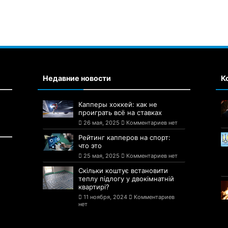
Недавние новости
К
Капперы хоккей: как не
проиграть всё на ставках
26 мая, 2025
Комментариев нет
Рейтинг капперов на спорт:
что это
25 мая, 2025
Комментариев нет
Скільки коштує встановити
теплу підлогу у двокімнатній
квартирі?
11 ноября, 2024
Комментариев
нет