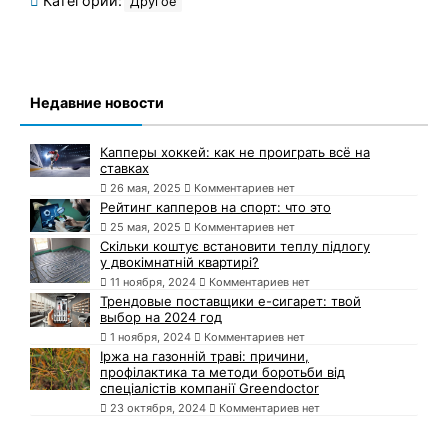
Категории:
Другое
Недавние новости
Капперы хоккей: как не проиграть всё на
ставках
26 мая, 2025
Комментариев нет
Рейтинг капперов на спорт: что это
25 мая, 2025
Комментариев нет
Скільки коштує встановити теплу підлогу
у двокімнатній квартирі?
11 ноября, 2024
Комментариев нет
Трендовые поставщики e-сигарет: твой
выбор на 2024 год
1 ноября, 2024
Комментариев нет
Іржа на газонній траві: причини,
профілактика та методи боротьби від
спеціалістів компанії Greendoctor
23 октября, 2024
Комментариев нет