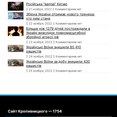
Російська "валіза" Китаю
21 ноября, 2022
Комментариев нет
Збірна України отримає нового тренера:
хто ним стане
22 ноября, 2022
Комментариев нет
Більше ніж 1279 дітей постраждали в
Україні внаслідок повномасштабної
збройної агресії рф
23 ноября, 2022
Комментариев нет
Українські Воїни знищили 85 410
рашистів
24 ноября, 2022
Комментариев нет
Українські Воїни за добу знищили 430
рашистів
25 ноября, 2022
Комментариев нет
Сайт Кропивницкого — 1754