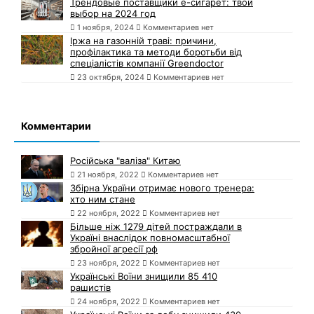
Трендовые поставщики e-сигарет: твой
выбор на 2024 год
1 ноября, 2024
Комментариев нет
Іржа на газонній траві: причини,
профілактика та методи боротьби від
спеціалістів компанії Greendoctor
23 октября, 2024
Комментариев нет
Комментарии
Російська "валіза" Китаю
21 ноября, 2022
Комментариев нет
Збірна України отримає нового тренера:
хто ним стане
22 ноября, 2022
Комментариев нет
Більше ніж 1279 дітей постраждали в
Україні внаслідок повномасштабної
збройної агресії рф
23 ноября, 2022
Комментариев нет
Українські Воїни знищили 85 410
рашистів
24 ноября, 2022
Комментариев нет