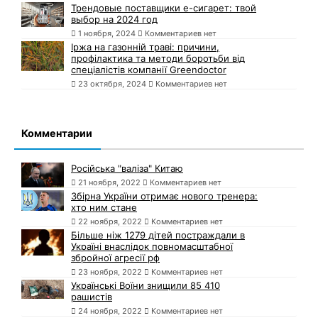
Трендовые поставщики e-сигарет: твой
выбор на 2024 год
1 ноября, 2024
Комментариев нет
Іржа на газонній траві: причини,
профілактика та методи боротьби від
спеціалістів компанії Greendoctor
23 октября, 2024
Комментариев нет
Комментарии
Російська "валіза" Китаю
21 ноября, 2022
Комментариев нет
Збірна України отримає нового тренера:
хто ним стане
22 ноября, 2022
Комментариев нет
Більше ніж 1279 дітей постраждали в
Україні внаслідок повномасштабної
збройної агресії рф
23 ноября, 2022
Комментариев нет
Українські Воїни знищили 85 410
рашистів
24 ноября, 2022
Комментариев нет