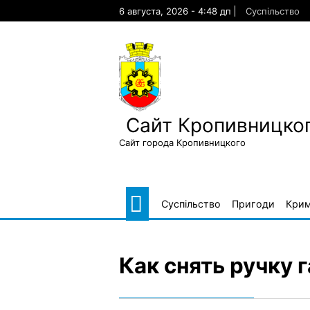
Skip
6 августа, 2026 - 4:48 дп
Суспільство
to
content
Сайт Кропивницког
Сайт города Кропивницкого
Суспільство
Пригоди
Крим
Как снять ручку 