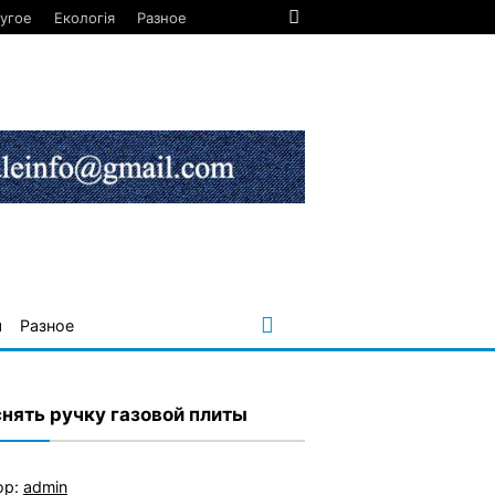
угое
Екологія
Разное
я
Разное
снять ручку газовой плиты
ор:
admin