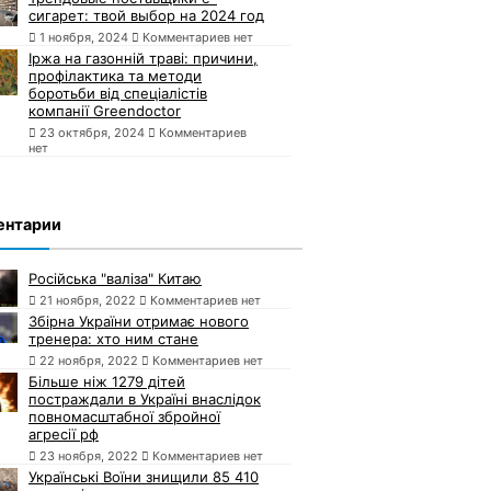
сигарет: твой выбор на 2024 год
1 ноября, 2024
Комментариев нет
Іржа на газонній траві: причини,
профілактика та методи
боротьби від спеціалістів
компанії Greendoctor
23 октября, 2024
Комментариев
нет
ентарии
Російська "валіза" Китаю
21 ноября, 2022
Комментариев нет
Збірна України отримає нового
тренера: хто ним стане
22 ноября, 2022
Комментариев нет
Більше ніж 1279 дітей
постраждали в Україні внаслідок
повномасштабної збройної
агресії рф
23 ноября, 2022
Комментариев нет
Українські Воїни знищили 85 410