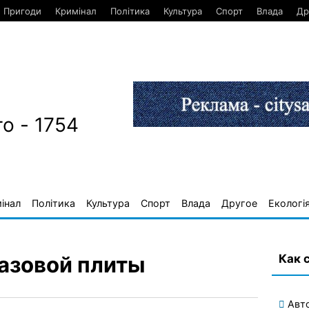
Пригоди
Кримінал
Політика
Культура
Спорт
Влада
Др
о - 1754
інал
Політика
Культура
Спорт
Влада
Другое
Екологі
Как 
газовой плиты
Авт