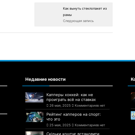
Как вынуть стеклопакет из
рамы
Следующая запись
Недавние новости
К
Капперы хоккей: как не
проиграть всё на ставках
26 мая, 2025
Комментариев нет
Рейтинг капперов на спорт:
что это
25 мая, 2025
Комментариев нет
Скільки коштує встановити