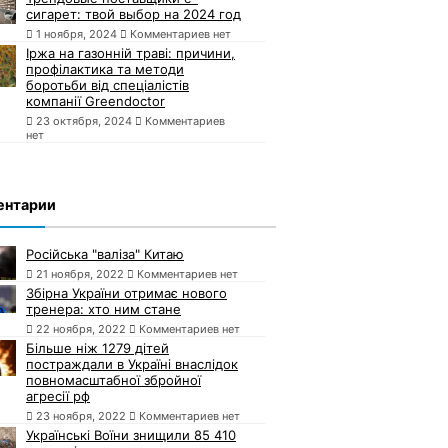
сигарет: твой выбор на 2024 год
1 ноября, 2024
Комментариев нет
Іржа на газонній траві: причини,
профілактика та методи
боротьби від спеціалістів
компанії Greendoctor
23 октября, 2024
Комментариев
нет
ентарии
Російська "валіза" Китаю
21 ноября, 2022
Комментариев нет
Збірна України отримає нового
тренера: хто ним стане
22 ноября, 2022
Комментариев нет
Більше ніж 1279 дітей
постраждали в Україні внаслідок
повномасштабної збройної
агресії рф
23 ноября, 2022
Комментариев нет
Українські Воїни знищили 85 410