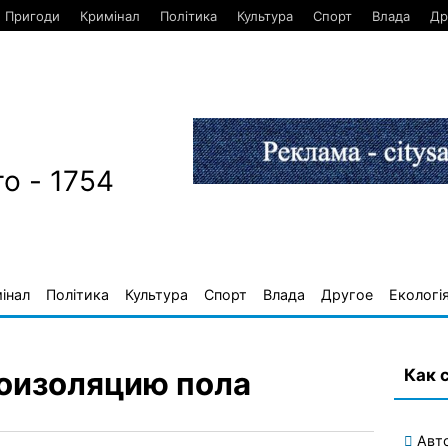
Пригоди
Кримінал
Політика
Культура
Спорт
Влада
Др
о - 1754
інал
Політика
Культура
Спорт
Влада
Другое
Екологі
Как 
коизоляцию пола
Авт