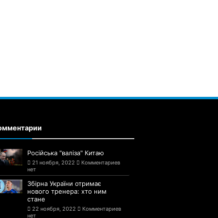
омментарии
Російська "валіза" Китаю
21 ноября, 2022
Комментариев
нет
Збірна України отримає
нового тренера: хто ним
стане
22 ноября, 2022
Комментариев
нет