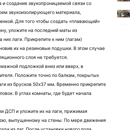
а и создание звукопроницаемой связи со
лоем звукоизолирующего материала,
енкой. Для того чтобы создать «плавающий»
ону, уложите на последний маты из
а них лаги. Прикрепите к ним (лагам)
овив их на резиновые подушки. В этом случае
яционного слоя не требуется.
умажной подложкой вниз или вверх, в
ителя. Положите точно по балкам, покрытых
ги из брусков 50х37 мм. Временно прикрепите
ловок. В углах комнаты, где будет начала
и ДСП и уложите их на лаги, прижимая
ою, выпущенному на стены. По мере движения
зди из лаг. После установки нового пола,