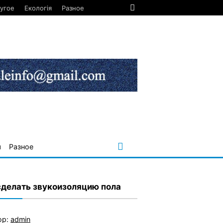
угое
Екологія
Разное
я
Разное
сделать звукоизоляцию пола
ор:
admin