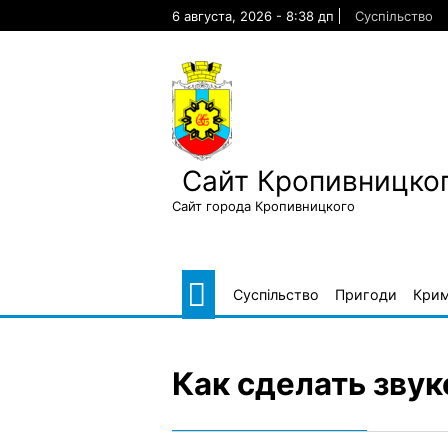
Skip
6 августа, 2026 - 8:38 дп
Суспільство
to
content
Сайт Кропивницког
Сайт города Кропивницкого
Суспільство
Пригоди
Крим
Как сделать зву