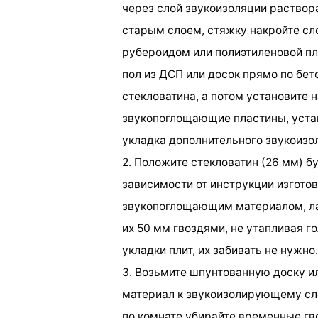
через слой звукоизоляции раствор
старым слоем, стяжку накройте с
рубероидом или полиэтиленовой пл
пол из ДСП или досок прямо по бет
стекловатина, а потом установите н
звукопоглощающие пластины, устан
укладка дополнительного звукоизол
2. Положите стекловатин (26 мм) б
зависимости от инструкции изготов
звукопоглощающим материалом, ла
их 50 мм гвоздями, не утапливая го
укладки плит, их забивать не нужно.
3. Возьмите шпунтованную доску ил
материал к звукоизолирующему сл
по комнате убирайте временные гво