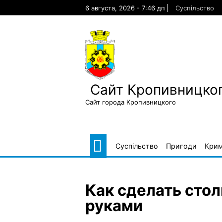
Skip
6 августа, 2026 - 7:46 дп
Суспільство
to
content
Сайт Кропивницког
Сайт города Кропивницкого
Суспільство
Пригоди
Крим
Как сделать стол
руками