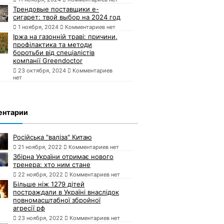
Трендовые поставщики e-
сигарет: твой выбор на 2024 год
1 ноября, 2024
Комментариев нет
Іржа на газонній траві: причини,
профілактика та методи
боротьби від спеціалістів
компанії Greendoctor
23 октября, 2024
Комментариев
нет
ентарии
Російська "валіза" Китаю
21 ноября, 2022
Комментариев нет
Збірна України отримає нового
тренера: хто ним стане
22 ноября, 2022
Комментариев нет
Більше ніж 1279 дітей
постраждали в Україні внаслідок
повномасштабної збройної
агресії рф
23 ноября, 2022
Комментариев нет