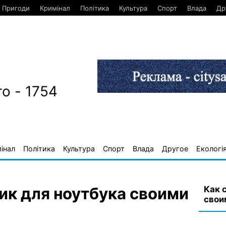
Пригоди
Кримінал
Політика
Культура
Спорт
Влада
Др
о - 1754
інал
Політика
Культура
Спорт
Влада
Другое
Екологі
Как 
ик для ноутбука своими
свои