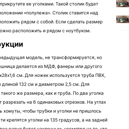
рикрутите ее уголками. Такой столик будет
положении «полулежа». Столик ставится над
положить рядом с собой. Если сделать размер
ожно расположить и рядом с ноутбуком.
рукции
 предыдущая модель, не трансформируется, но
лешница делается из МДФ, фанеры или другого
28х1,6 см. Для ножек используется труба ПВХ,
 длиной 132 см и диаметром 2,5 см. Для
такого же размера, как и труба. По два уголка
т разрезать на 6 одинаковых отрезков. На углах
 хомуты, чтобы трубки и уголки не пришлось
ти крепятся уголки на 135 градусов, а на задней
все равно будет наклонным, несмотря на то, что