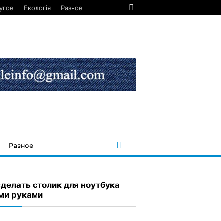
угое
Екологія
Разное
я
Разное
сделать столик для ноутбука
ми руками