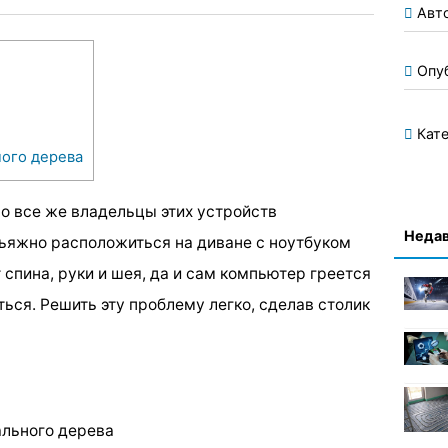
Авт
Опу
Кате
ного дерева
о все же владельцы этих устройств
Недав
льяжно расположиться на диване с ноутбуком
спина, руки и шея, да и сам компьютер греется
ться. Решить эту проблему легко, сделав столик
ального дерева