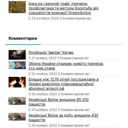
Іржа на газонній траві: причини,
профілактика та методи боротьби від
спеціалістів компанії Greendoctor
23 октября, 2024
Комментариев нет
Комментарии
Російська "валіза" Китаю
21 ноября, 2022
Комментариев нет
Збірна України отримає нового тренера:
хто ним стане
22 ноября, 2022
Комментариев нет
Більше ніж 1279 дітей постраждали в
Україні внаслідок повномасштабної
збройної агресії рф
23 ноября, 2022
Комментариев нет
Українські Воїни знищили 85 410
рашистів
24 ноября, 2022
Комментариев нет
Українські Воїни за добу знищили 430
рашистів
25 ноября, 2022
Комментариев нет