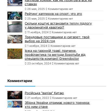
ставках
26 мая, 2025
Комментариев нет
Рейтинг капперов на спорт: что это
25 мая, 2025
Комментариев нет
Скільки коштує встановити теплу підлогу
у двокімнатній квартирі?
11 ноября, 2024
Комментариев нет
Трендовые поставщики e-сигарет: твой
выбор на 2024 год
1 ноября, 2024
Комментариев нет
Іржа на газонній траві: причини,
профілактика та методи боротьби від
спеціалістів компанії Greendoctor
23 октября, 2024
Комментариев нет
Комментарии
Російська "валіза" Китаю
21 ноября, 2022
Комментариев нет
Збірна України отримає нового тренера:
хто ним стане