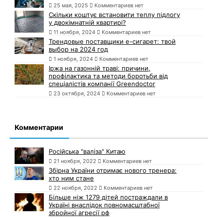
25 мая, 2025
Комментариев нет
Скільки коштує встановити теплу підлогу
у двокімнатній квартирі?
11 ноября, 2024
Комментариев нет
Трендовые поставщики e-сигарет: твой
выбор на 2024 год
1 ноября, 2024
Комментариев нет
Іржа на газонній траві: причини,
профілактика та методи боротьби від
спеціалістів компанії Greendoctor
23 октября, 2024
Комментариев нет
Комментарии
Російська "валіза" Китаю
21 ноября, 2022
Комментариев нет
Збірна України отримає нового тренера:
хто ним стане
22 ноября, 2022
Комментариев нет
Більше ніж 1279 дітей постраждали в
Україні внаслідок повномасштабної
збройної агресії рф