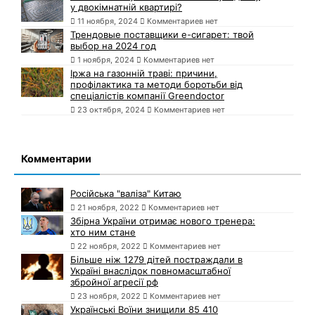
у двокімнатній квартирі?
11 ноября, 2024
Комментариев нет
Трендовые поставщики e-сигарет: твой
выбор на 2024 год
1 ноября, 2024
Комментариев нет
Іржа на газонній траві: причини,
профілактика та методи боротьби від
спеціалістів компанії Greendoctor
23 октября, 2024
Комментариев нет
Комментарии
Російська "валіза" Китаю
21 ноября, 2022
Комментариев нет
Збірна України отримає нового тренера:
хто ним стане
22 ноября, 2022
Комментариев нет
Більше ніж 1279 дітей постраждали в
Україні внаслідок повномасштабної
збройної агресії рф
23 ноября, 2022
Комментариев нет
Українські Воїни знищили 85 410