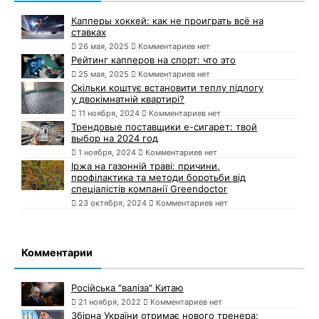
Капперы хоккей: как не проиграть всё на
ставках
26 мая, 2025
Комментариев нет
Рейтинг капперов на спорт: что это
25 мая, 2025
Комментариев нет
Скільки коштує встановити теплу підлогу
у двокімнатній квартирі?
11 ноября, 2024
Комментариев нет
Трендовые поставщики e-сигарет: твой
выбор на 2024 год
1 ноября, 2024
Комментариев нет
Іржа на газонній траві: причини,
профілактика та методи боротьби від
спеціалістів компанії Greendoctor
23 октября, 2024
Комментариев нет
Комментарии
Російська "валіза" Китаю
21 ноября, 2022
Комментариев нет
Збірна України отримає нового тренера: