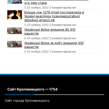
хто ним стане
22 ноября, 2022
Комментариев нет
Більше ніж 1279 дітей постраждали в
Україні внаслідок повномасштабної
збройної агресії рф
23 ноября, 2022
Комментариев нет
Українські Воїни знищили 85 410
рашистів
24 ноября, 2022
Комментариев нет
Українські Воїни за добу знищили 430
рашистів
25 ноября, 2022
Комментариев нет
Сайт Кропивницкого — 1754
Сайт города Кропивницкого