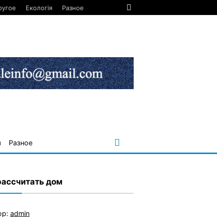
ругое
Екологія
Разное
я
Разное
рассчитать дом
ор:
admin