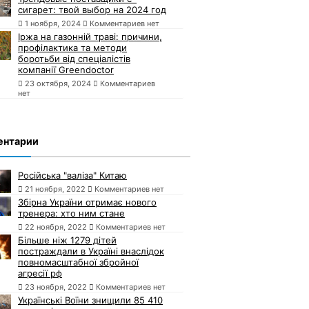
сигарет: твой выбор на 2024 год
1 ноября, 2024
Комментариев нет
Іржа на газонній траві: причини,
профілактика та методи
боротьби від спеціалістів
компанії Greendoctor
23 октября, 2024
Комментариев
нет
ентарии
Російська "валіза" Китаю
21 ноября, 2022
Комментариев нет
Збірна України отримає нового
тренера: хто ним стане
22 ноября, 2022
Комментариев нет
Більше ніж 1279 дітей
постраждали в Україні внаслідок
повномасштабної збройної
агресії рф
23 ноября, 2022
Комментариев нет
Українські Воїни знищили 85 410