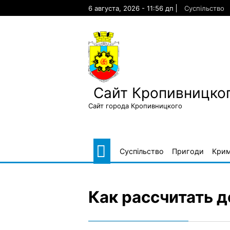
Skip
6 августа, 2026 - 11:56 дп
Суспільство
to
content
Сайт Кропивницког
Сайт города Кропивницкого
Суспільство
Пригоди
Крим
Как рассчитать 