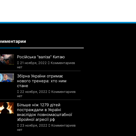
омментарии
Російська "валіза" Китаю
21 ноября, 2022
Комментариев
нет
Збірна України отримає
нового тренера: хто ним
стане
22 ноября, 2022
Комментариев
нет
Більше ніж 1279 дітей
постраждали в Україні
внаслідок повномасштабної
збройної агресії рф
23 ноября, 2022
Комментариев
нет