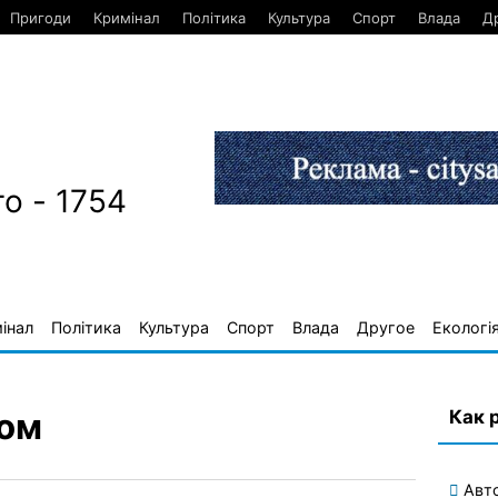
Пригоди
Кримінал
Політика
Культура
Спорт
Влада
Д
о - 1754
інал
Політика
Культура
Спорт
Влада
Другое
Екологі
Как 
дом
Авт