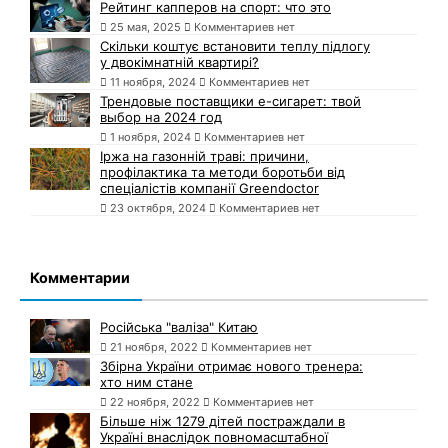
Рейтинг капперов на спорт: что это
25 мая, 2025
Комментариев нет
Скільки коштує встановити теплу підлогу
у двокімнатній квартирі?
11 ноября, 2024
Комментариев нет
Трендовые поставщики e-сигарет: твой
выбор на 2024 год
1 ноября, 2024
Комментариев нет
Іржа на газонній траві: причини,
профілактика та методи боротьби від
спеціалістів компанії Greendoctor
23 октября, 2024
Комментариев нет
Комментарии
Російська "валіза" Китаю
21 ноября, 2022
Комментариев нет
Збірна України отримає нового тренера:
хто ним стане
22 ноября, 2022
Комментариев нет
Більше ніж 1279 дітей постраждали в
Україні внаслідок повномасштабної