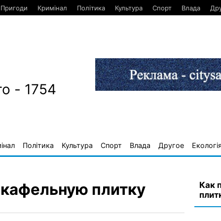
Пригоди
Кримінал
Політика
Культура
Спорт
Влада
Др
о - 1754
інал
Політика
Культура
Спорт
Влада
Другое
Екологі
Как 
 кафельную плитку
плит