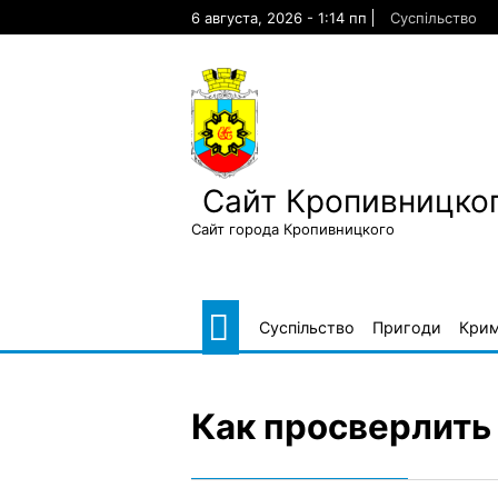
Skip
6 августа, 2026 - 1:14 пп
Суспільство
to
content
Сайт Кропивницког
Сайт города Кропивницкого
Суспільство
Пригоди
Крим
Как просверлить