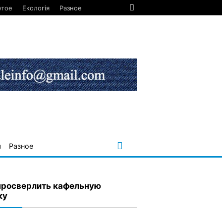
угое
Екологія
Разное
я
Разное
просверлить кафельную
ку