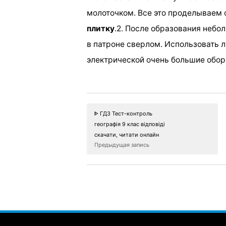
молоточком. Все это проделываем 
плитку
.2. После образования небо
в патроне сверлом. Использовать л
электрической очень большие обор
ᐈ ГДЗ Тест-контроль
географія 9 клас відповіді
скачати, читати онлайн
Предыдущая запись