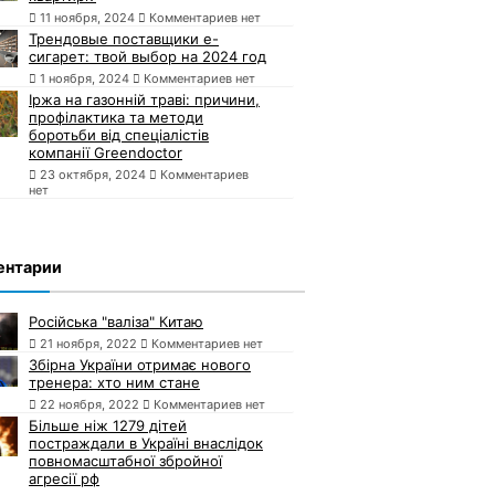
11 ноября, 2024
Комментариев нет
Трендовые поставщики e-
сигарет: твой выбор на 2024 год
1 ноября, 2024
Комментариев нет
Іржа на газонній траві: причини,
профілактика та методи
боротьби від спеціалістів
компанії Greendoctor
23 октября, 2024
Комментариев
нет
ентарии
Російська "валіза" Китаю
21 ноября, 2022
Комментариев нет
Збірна України отримає нового
тренера: хто ним стане
22 ноября, 2022
Комментариев нет
Більше ніж 1279 дітей
постраждали в Україні внаслідок
повномасштабної збройної
агресії рф