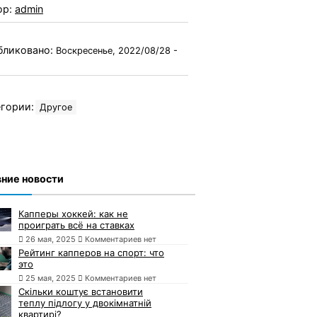
ор:
admin
бликовано:
Воскресенье, 2022/08/28 -
гории:
Другое
ние новости
Капперы хоккей: как не
проиграть всё на ставках
26 мая, 2025
Комментариев нет
Рейтинг капперов на спорт: что
это
25 мая, 2025
Комментариев нет
Скільки коштує встановити
теплу підлогу у двокімнатній
квартирі?