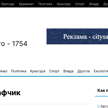
Пригоди
Кримінал
Політика
Культура
Спорт
Влада
Др
о - 1754
інал
Політика
Культура
Спорт
Влада
Другое
Екологі
Как 
афчик
Авт