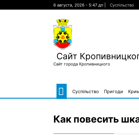
Skip
6 августа, 2026 - 5:47 дп
Суспільство
to
content
Сайт Кропивницког
Сайт города Кропивницкого
Суспільство
Пригоди
Крим
Как повесить шк