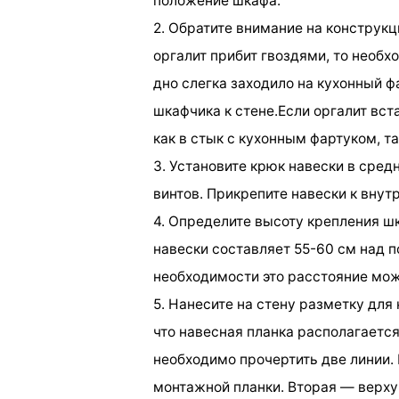
положение шкафа.
2. Обратите внимание на конструк
оргалит прибит гвоздями, то необх
дно слегка заходило на кухонный ф
шкафчика к стене.Если оргалит вс
как в стык с кухонным фартуком, та
3. Установите крюк навески в сре
винтов. Прикрепите навески к вну
4. Определите высоту крепления шк
навески составляет 55-60 см над 
необходимости это расстояние мож
5. Нанесите на стену разметку для
что навесная планка располагаетс
необходимо прочертить две линии.
монтажной планки. Вторая — верху