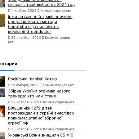
сигарет: твой выбор на 2024 год
1 ноября, 2024
Комментариев нет
Іржа на газонній траві: причини,
профілактика та методи
боротьби від спеціалістів
компанії Greendoctor
23 октября, 2024
Комментариев
нет
ентарии
Російська "валіза" Китаю
21 ноября, 2022
Комментариев нет
Збірна України отримає нового
тренера: хто ним стане
22 ноября, 2022
Комментариев нет
Більше ніж 1279 дітей
постраждали в Україні внаслідок
повномасштабної збройної
агресії рф
23 ноября, 2022
Комментариев нет
Українські Воїни знищили 85 410