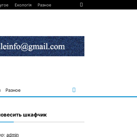
угое
Екологія
Разное
я
Разное
повесить шкафчик
ор:
admin