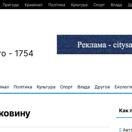
Пригоди
Кримінал
Політика
Культура
Спорт
Влада
Д
о - 1754
інал
Політика
Культура
Спорт
Влада
Другое
Екологі
Как 
ковину
Авт