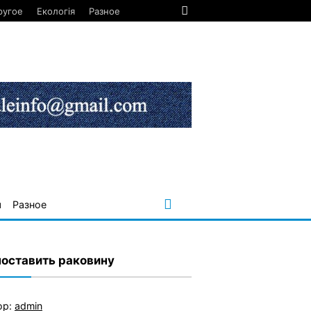
ругое
Екологія
Разное
я
Разное
поставить раковину
ор:
admin