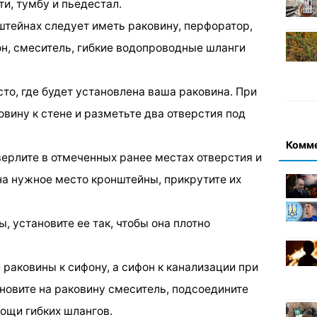
и, тумбу и пьедестал.
штейнах следует иметь раковину, перфоратор,
н, смеситель, гибкие водопроводные шланги
сто, где будет установлена ваша раковина. При
ину к стене и разметьте два отверстия под
Комм
ерлите в отмеченных ранее местах отверстия и
на нужное место кронштейны, прикрутите их
, установите ее так, чтобы она плотно
 раковины к сифону, а сифон к канализации при
овите на раковину смеситель, подсоедините
мощи гибких шлангов.