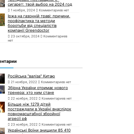
сигарет: твой выбор на 2024 год
1 ноября, 2024
Комментариев нет
Іржа на газонній траві: причини,
профілактика та методи
боротьби від спеціалістів
компанії Greendoctor
23 октября, 2024
Комментариев
нет
ентарии
Російська "валіза" Китаю
21 ноября, 2022
Комментариев нет
Збірна України отримає нового
тренера: хто ним стане
22 ноября, 2022
Комментариев нет
Більше ніж 1279 дітей
постраждали в Україні внаслідок
повномасштабної збройної
агресії рф
23 ноября, 2022
Комментариев нет
Українські Воїни знищили 85 410