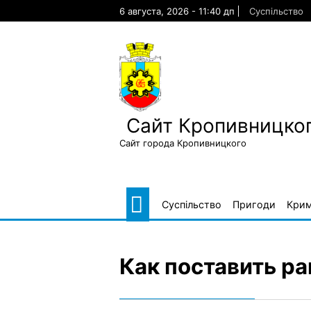
Skip
6 августа, 2026 - 11:40 дп
Суспільство
to
content
Сайт Кропивницког
Сайт города Кропивницкого
Суспільство
Пригоди
Крим
Как поставить ра