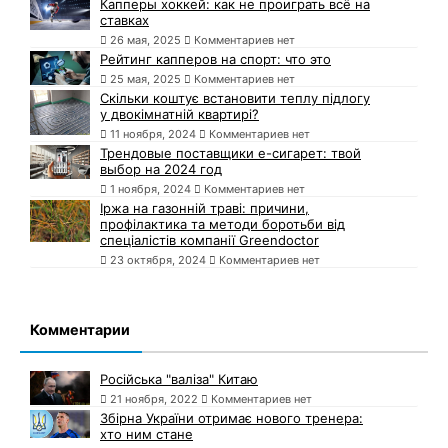
Капперы хоккей: как не проиграть всё на
ставках
26 мая, 2025
Комментариев нет
Рейтинг капперов на спорт: что это
25 мая, 2025
Комментариев нет
Скільки коштує встановити теплу підлогу
у двокімнатній квартирі?
11 ноября, 2024
Комментариев нет
Трендовые поставщики e-сигарет: твой
выбор на 2024 год
1 ноября, 2024
Комментариев нет
Іржа на газонній траві: причини,
профілактика та методи боротьби від
спеціалістів компанії Greendoctor
23 октября, 2024
Комментариев нет
Комментарии
Російська "валіза" Китаю
21 ноября, 2022
Комментариев нет
Збірна України отримає нового тренера:
хто ним стане