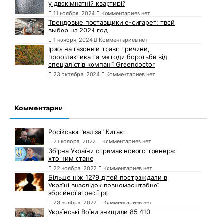
у двокімнатній квартирі?
11 ноября, 2024
Комментариев нет
Трендовые поставщики e-сигарет: твой
выбор на 2024 год
1 ноября, 2024
Комментариев нет
Іржа на газонній траві: причини,
профілактика та методи боротьби від
спеціалістів компанії Greendoctor
23 октября, 2024
Комментариев нет
Комментарии
Російська "валіза" Китаю
21 ноября, 2022
Комментариев нет
Збірна України отримає нового тренера:
хто ним стане
22 ноября, 2022
Комментариев нет
Більше ніж 1279 дітей постраждали в
Україні внаслідок повномасштабної
збройної агресії рф
23 ноября, 2022
Комментариев нет
Українські Воїни знищили 85 410