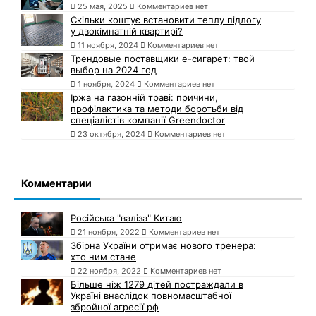
25 мая, 2025
Комментариев нет
Скільки коштує встановити теплу підлогу
у двокімнатній квартирі?
11 ноября, 2024
Комментариев нет
Трендовые поставщики e-сигарет: твой
выбор на 2024 год
1 ноября, 2024
Комментариев нет
Іржа на газонній траві: причини,
профілактика та методи боротьби від
спеціалістів компанії Greendoctor
23 октября, 2024
Комментариев нет
Комментарии
Російська "валіза" Китаю
21 ноября, 2022
Комментариев нет
Збірна України отримає нового тренера:
хто ним стане
22 ноября, 2022
Комментариев нет
Більше ніж 1279 дітей постраждали в
Україні внаслідок повномасштабної
збройної агресії рф