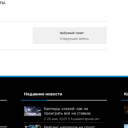
ты.
Арбузный салат
Следующая запись
Недавние новости
К
Капперы хоккей: как не
проиграть всё на ставках
26 мая, 2025
Комментариев нет
Рейтинг капперов на спорт: