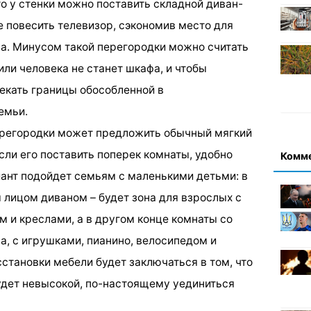
о у стенки можно поставить складной диван-
е повесить телевизор, сэкономив место для
а. Минусом такой перегородки можно считать
 или человека не станет шкафа, и чтобы
секать границы обособленной в
емьи.
перегородки может предложить обычный мягкий
сли его поставить поперек комнаты, удобно
Комм
иант подойдет семьям с маленькими детьми: в
 лицом диваном – будет зона для взрослых с
 и креслами, а в другом конце комнаты со
на, с игрушками, пианино, велосипедом и
становки мебели будет заключаться в том, что
удет невысокой, по-настоящему уединиться