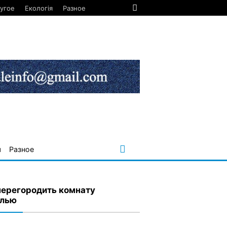
угое
Екологія
Разное
я
Разное
перегородить комнату
лью