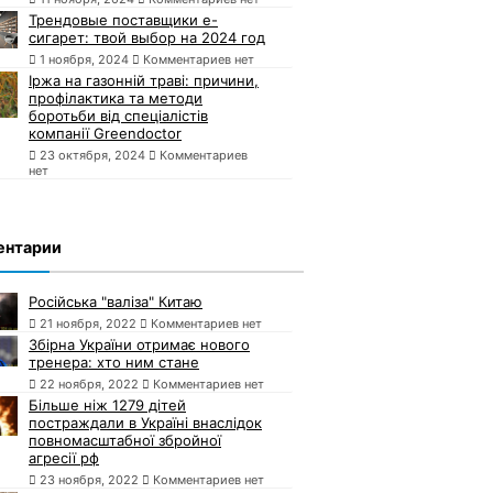
Трендовые поставщики e-
сигарет: твой выбор на 2024 год
1 ноября, 2024
Комментариев нет
Іржа на газонній траві: причини,
профілактика та методи
боротьби від спеціалістів
компанії Greendoctor
23 октября, 2024
Комментариев
нет
ентарии
Російська "валіза" Китаю
21 ноября, 2022
Комментариев нет
Збірна України отримає нового
тренера: хто ним стане
22 ноября, 2022
Комментариев нет
Більше ніж 1279 дітей
постраждали в Україні внаслідок
повномасштабної збройної
агресії рф
23 ноября, 2022
Комментариев нет