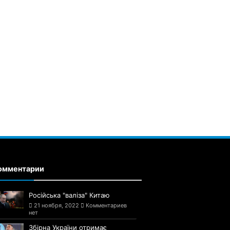
омментарии
Російська "валіза" Китаю
21 ноября, 2022
Комментариев
нет
Збірна України отримає