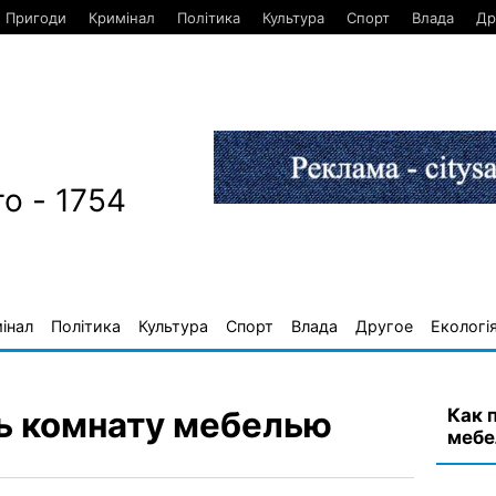
Пригоди
Кримінал
Політика
Культура
Спорт
Влада
Др
о - 1754
інал
Політика
Культура
Спорт
Влада
Другое
Екологі
Как 
ь комнату мебелью
мебе