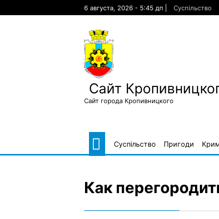
Skip
6 августа, 2026 - 5:45 дп
Суспільство
to
content
Сайт Кропивницког
Сайт города Кропивницкого
Суспільство
Пригоди
Крим
Как перегородит