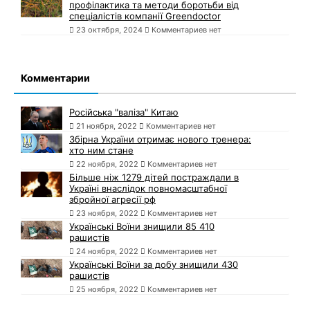
профілактика та методи боротьби від
спеціалістів компанії Greendoctor
23 октября, 2024
Комментариев нет
Комментарии
Російська "валіза" Китаю
21 ноября, 2022
Комментариев нет
Збірна України отримає нового тренера:
хто ним стане
22 ноября, 2022
Комментариев нет
Більше ніж 1279 дітей постраждали в
Україні внаслідок повномасштабної
збройної агресії рф
23 ноября, 2022
Комментариев нет
Українські Воїни знищили 85 410
рашистів
24 ноября, 2022
Комментариев нет
Українські Воїни за добу знищили 430
рашистів
25 ноября, 2022
Комментариев нет