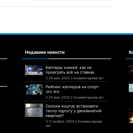
Недавние новости
К
Капперы хоккей: как не
проиграть всё на ставках
26 мая, 2025
Комментариев нет
Рейтинг капперов на спорт:
что это
25 мая, 2025
Комментариев нет
Скільки коштує встановити
теплу підлогу у двокімнатній
квартирі?
11 ноября, 2024
Комментариев
нет