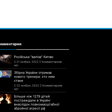
омментарии
Російська "валіза" Китаю
21 ноября, 2022
Комментариев
нет
Збірна України отримає
нового тренера: хто ним
стане
22 ноября, 2022
Комментариев
нет
Більше ніж 1279 дітей
постраждали в Україні
внаслідок повномасштабної
збройної агресії рф