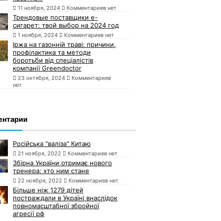
11 ноября, 2024
Комментариев нет
Трендовые поставщики e-
сигарет: твой выбор на 2024 год
1 ноября, 2024
Комментариев нет
Іржа на газонній траві: причини,
профілактика та методи
боротьби від спеціалістів
компанії Greendoctor
23 октября, 2024
Комментариев
нет
ентарии
Російська "валіза" Китаю
21 ноября, 2022
Комментариев нет
Збірна України отримає нового
тренера: хто ним стане
22 ноября, 2022
Комментариев нет
Більше ніж 1279 дітей
постраждали в Україні внаслідок
повномасштабної збройної
агресії рф