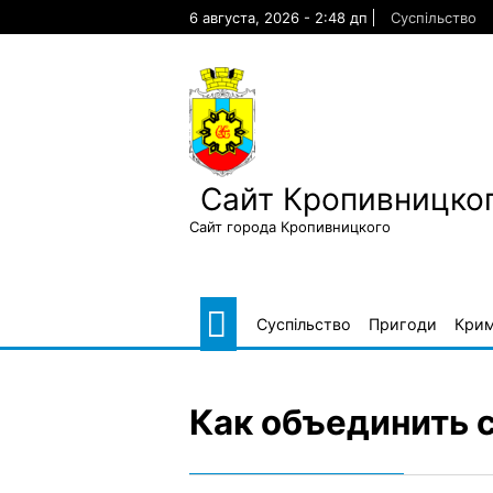
Skip
6 августа, 2026 - 2:48 дп
Суспільство
to
content
Сайт Кропивницког
Сайт города Кропивницкого
Суспільство
Пригоди
Крим
Как объединить 