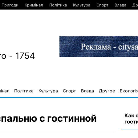
Пригоди
Кримінал
Політика
Культура
Спорт
Влада
Др
о - 1754
інал
Політика
Культура
Спорт
Влада
Другое
Екологі
Как 
спальню с гостинной
гост