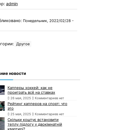
ор:
admin
бликовано:
Понедельник, 2022/02/28 -
гории:
Другое
ние новости
Капперы хоккей: как не
проиграть всё на ставках
26 мая, 2025
Комментариев нет
Рейтинг капперов на спорт: что
это
25 мая, 2025
Комментариев нет
Скільки коштує встановити
теплу підлогу у двокімнатній
квартирі?