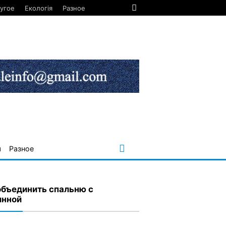
угое
Екологія
Разное
я
Разное
объединить спальню с
инной